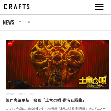
NEWS
ニュース
NEW
UPDATE:
2017.10.23
製作実績更新 映画『土竜の唄 香港狂騒曲』
こちらの作品は、株式会社クラフツが映画『土竜の唄 香港狂騒曲』 内のアニメー