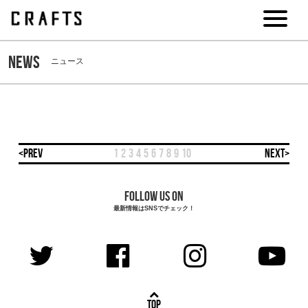
NEWS
ニュース
<PREV
1
2
3
4
5
6
7
8
9
10
NEXT>
FOLLOW US ON
最新情報はSNSでチェック！
TOP