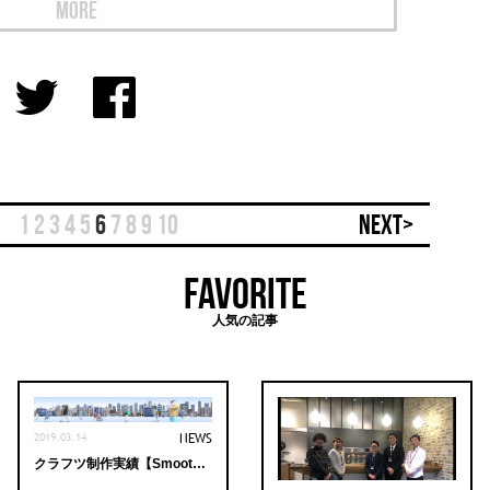
MORE
1
2
3
4
5
6
7
8
9
10
NEXT>
FAVORITE
人気の記事
2019.03.14
NEWS
クラフツ制作実績【SmoothAccessCity】