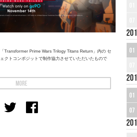
01
07
20
01
mer Prime Wars Trilogy Titans Return」内の セ
フェクトコンポジットで制作協力させていただいたもので
07
20
MORE
01
07
20