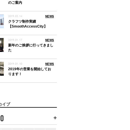
のご案内
2019.03.14
NEWS
クラフツ制作実績
【SmoothAccessCity】
2019.01.17
NEWS
新年のご挨拶に行ってきまし
た
2019.01.10
NEWS
2019年の営業を開始してお
ります！
カイブ
+
20