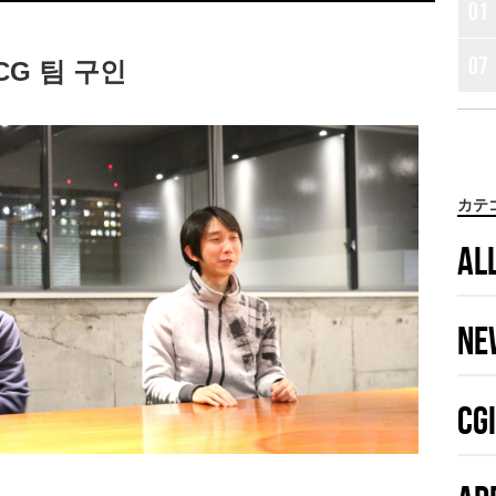
01
07
G 팀 구인
カテ
AL
NE
CGI