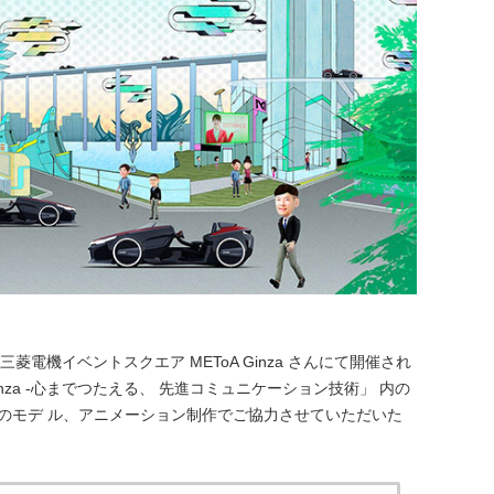
電機イベントスクエア METoA Ginza さんにて開催され
on in Ginza -心までつたえる、 先進コミュニケーション技術」 内の
ンツのモデ ル、アニメーション制作でご協力させていただいた